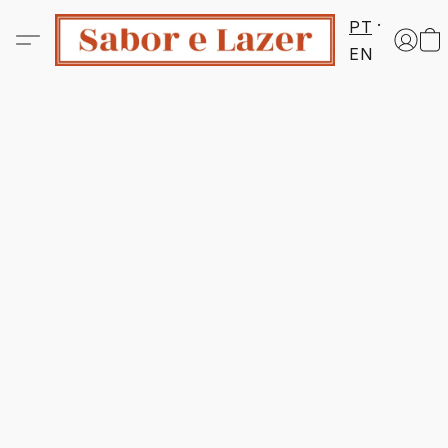
PT
EN