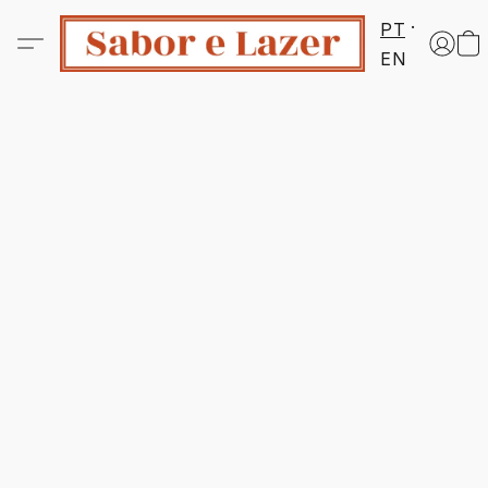
PT
EN