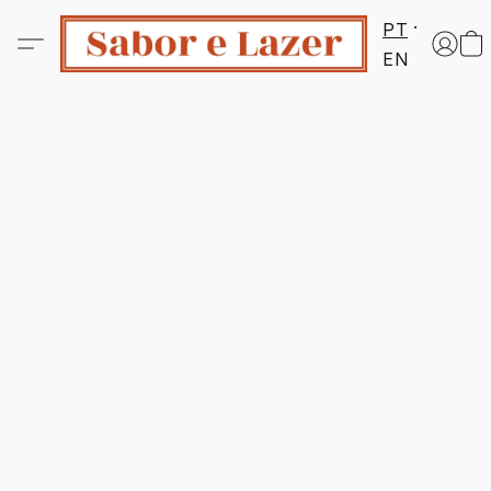
PT
EN