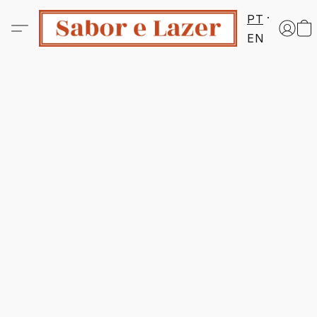
PT
EN