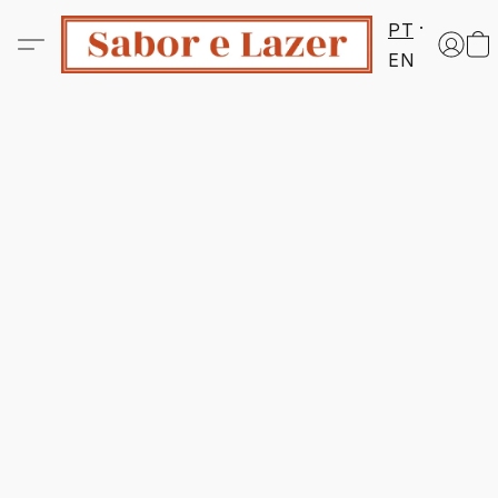
PT
EN