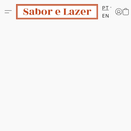
PT
EN