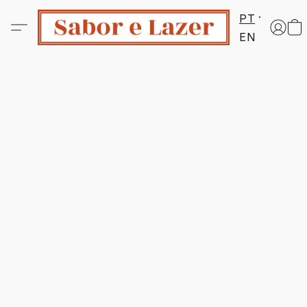
PT
EN