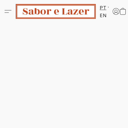
PT
EN