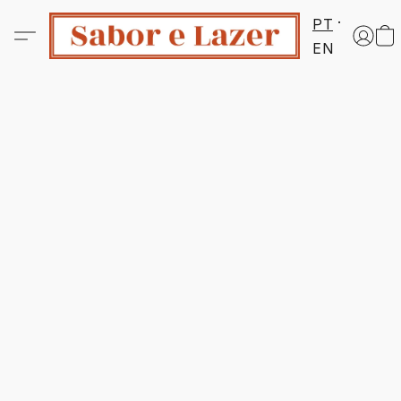
PT
EN