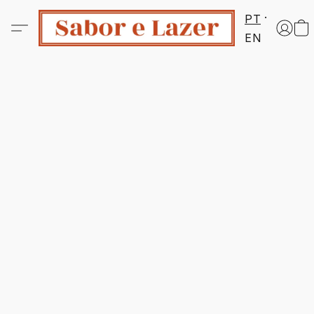
PT
EN