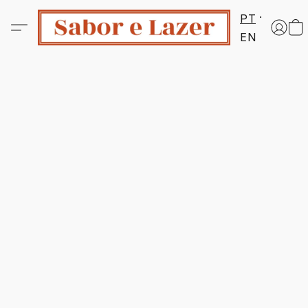
PT
EN