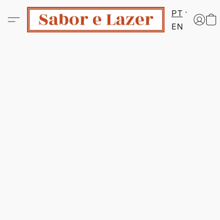
PT
EN