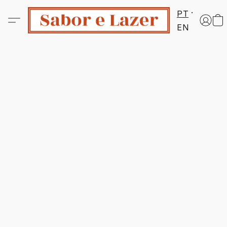
PT
EN