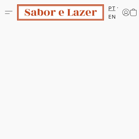
PT
EN