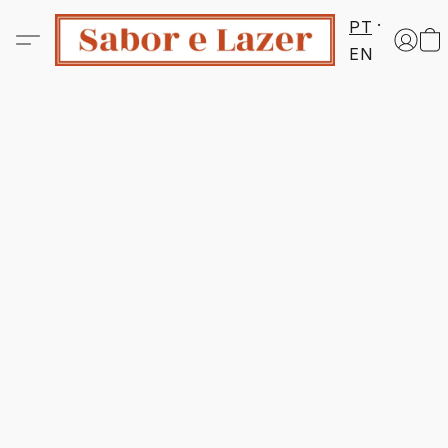
PT
EN