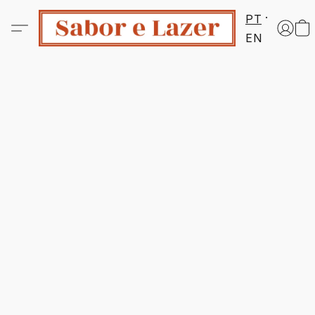
PT
EN