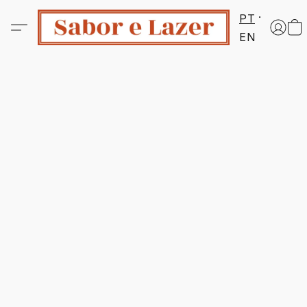
PT
EN