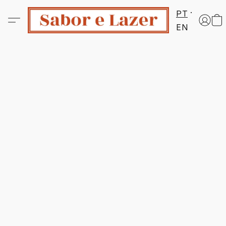
PT
EN