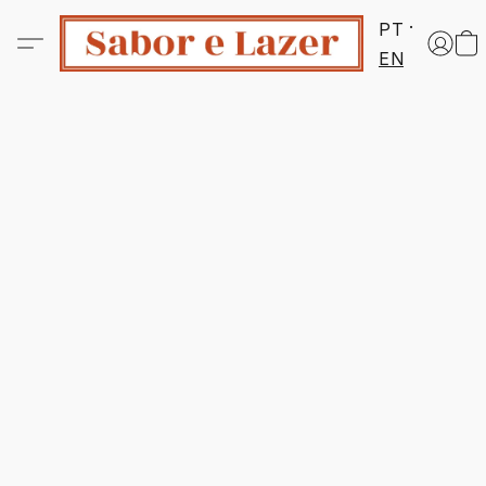
PT
EN