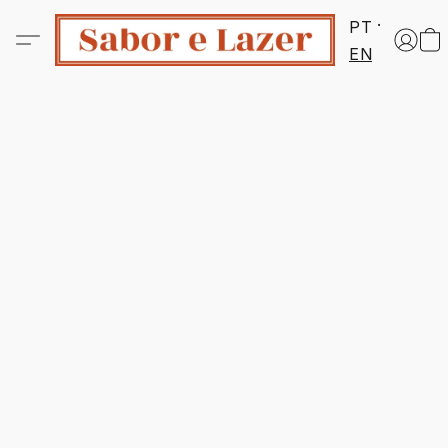
PT
EN