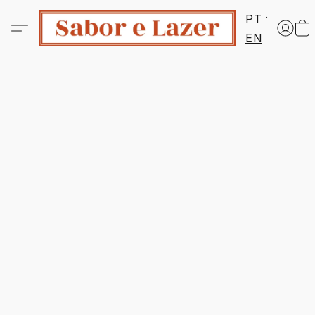
PT
EN