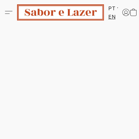
PT
EN