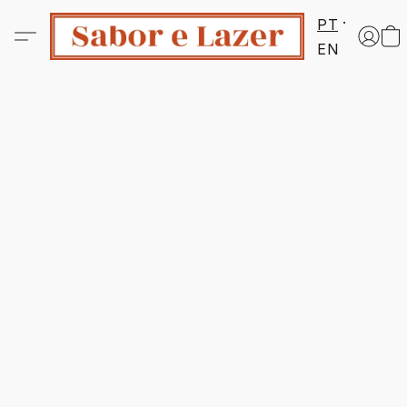
PT
EN