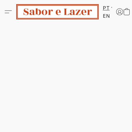
PT
EN