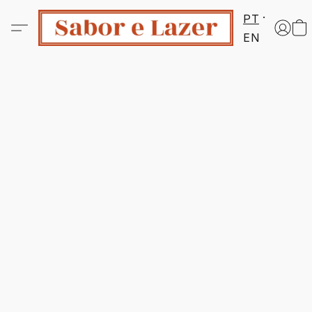
PT
EN