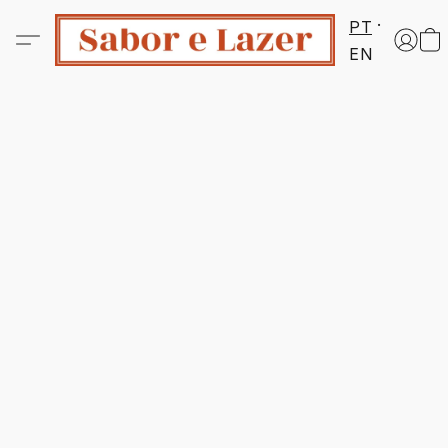
PT
EN