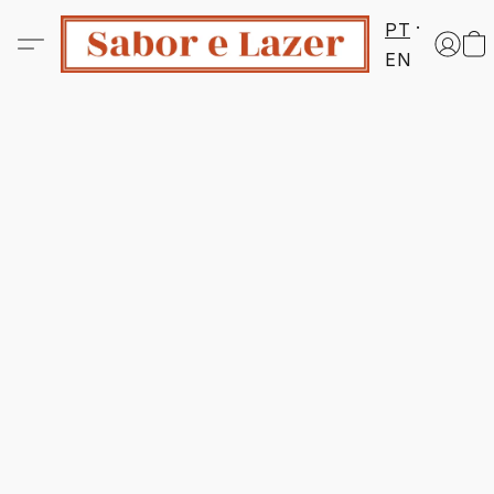
PT
EN