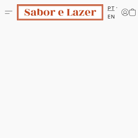
PT
EN