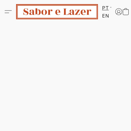
PT
EN