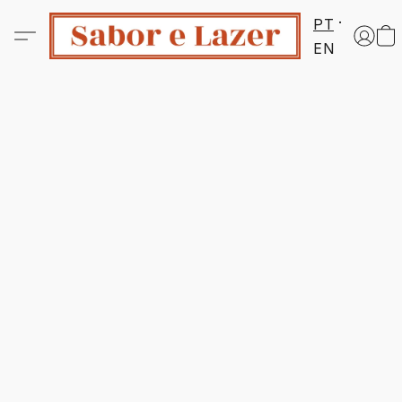
PT
EN