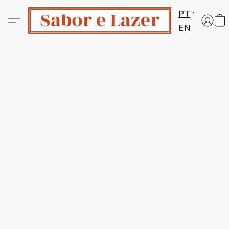
PT
EN