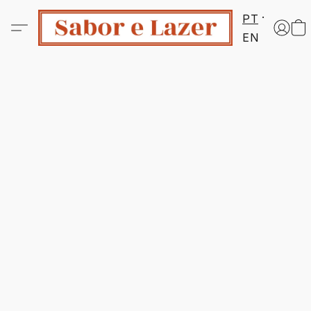
PT
EN