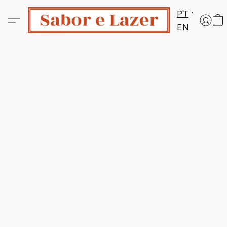
PT
EN