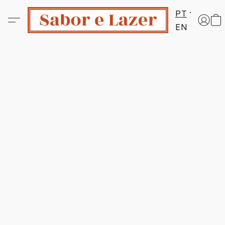
PT
EN