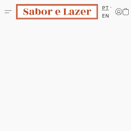
PT
EN