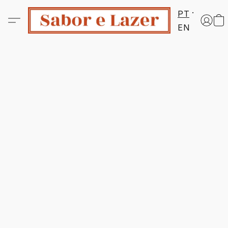
PT
EN