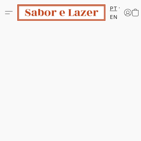
PT
EN