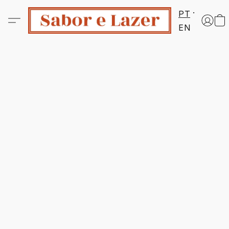
PT
EN