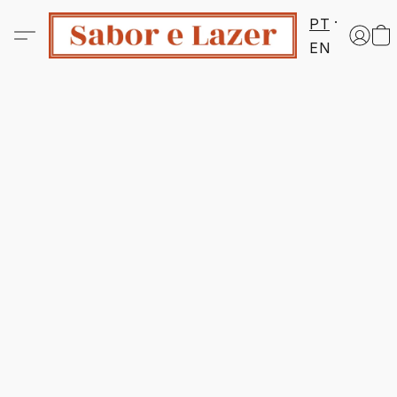
PT
EN