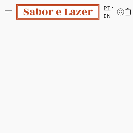
PT
EN