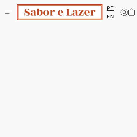
PT
EN