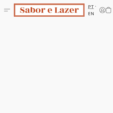
PT
EN