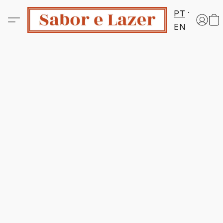
PT
EN