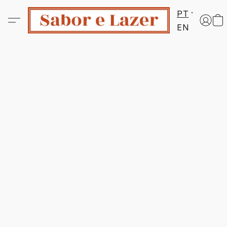
PT
EN