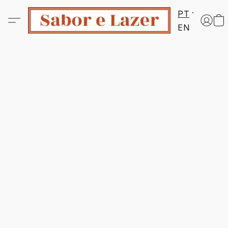
PT
EN