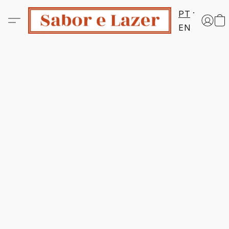
PT
EN