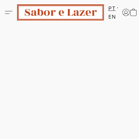
PT
EN