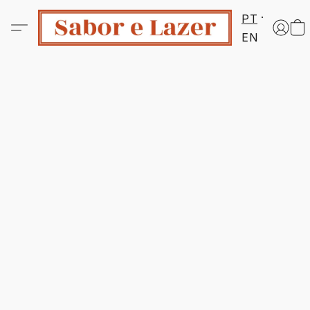
PT
EN