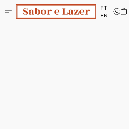
PT
EN