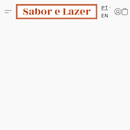
PT
EN